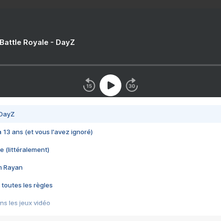
 Battle Royale - DayZ
 DayZ
 a 13 ans (et vous l'avez ignoré)
e (littéralement)
im Rayan
 toutes les règles
s les jeux vidéo
us choquant de Rockstar ? - Le scandale BULLY