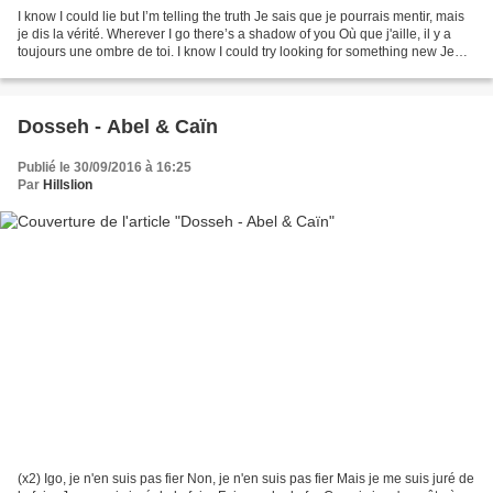
I know I could lie but I’m telling the truth Je sais que je pourrais mentir, mais
je dis la vérité. Wherever I go there’s a shadow of you Où que j'aille, il y a
toujours une ombre de toi. I know I could try looking for something new Je
sais que je pourrais...
Dosseh - Abel & Caïn
Publié le 30/09/2016 à 16:25
Par
Hillslion
(x2) Igo, je n'en suis pas fier Non, je n'en suis pas fier Mais je me suis juré de