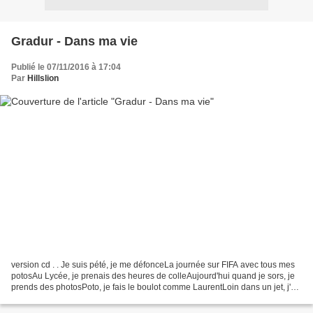
Gradur - Dans ma vie
Publié le 07/11/2016 à 17:04
Par
Hillslion
version cd . . Je suis pété, je me défonceLa journée sur FIFA avec tous mes
potosAu Lycée, je prenais des heures de colleAujourd'hui quand je sors, je
prends des photosPoto, je fais le boulot comme LaurentLoin dans un jet, j'ai
laissé mes concurrentsL'homme...