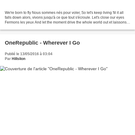
We're born to fly Nous sommes nés pour voler, So let's keep living 'til it all
falls down alors, vivons jusqu'à ce que tout s'écroule. Let's close our eyes
Fermons les yeux And let the moment drive the whole world out et laissons
cet instant chasser le...
OneRepublic - Wherever I Go
Publié le 13/05/2016 à 03:04
Par
Hillslion