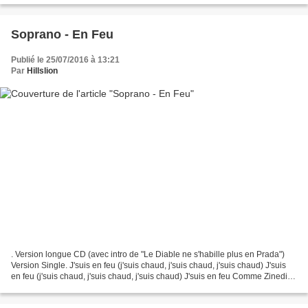
Soprano - En Feu
Publié le 25/07/2016 à 13:21
Par
Hillslion
. Version longue CD (avec intro de "Le Diable ne s'habille plus en Prada")
Version Single. J'suis en feu (j'suis chaud, j'suis chaud, j'suis chaud) J'suis
en feu (j'suis chaud, j'suis chaud, j'suis chaud) J'suis en feu Comme Zinedine
Zidane face à l’équipe...