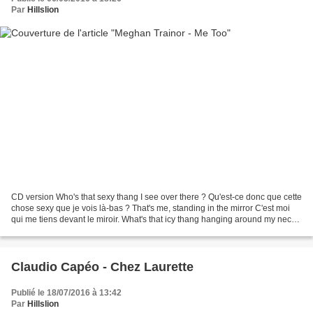
Par
Hillslion
CD version Who's that sexy thang I see over there ? Qu'est-ce donc que cette
chose sexy que je vois là-bas ? That's me, standing in the mirror C'est moi
qui me tiens devant le miroir. What's that icy thang hanging around my neck
? Et qu'est donc ce truc...
Claudio Capéo - Chez Laurette
Publié le 18/07/2016 à 13:42
Par
Hillslion