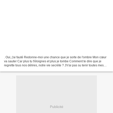
. Oui, j'ai fauté Redonne-moi une chance que je sorte de l'ombre Mon cœur
va sauter Car plus tu t'éloignes et plus je tombe Comment te dire que je
regrette tous nos délires, notre vie secrète ? J'n'ai pas su tenir toutes mes
promesses Mais vas-y réponds,...
Publicité