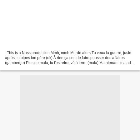
. This is a Nass production Mmh, mmh Merde alors Tu veux la guerre, juste
après, tu bipes ton père (ok) À rien ça sert de faire pousser des affaires
(gamberge) Plus de mala, tu t'es retrouvé à terre (mala) Maintenant, malade,
tu grattes des blondes à...