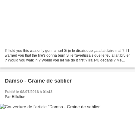
If I told you this was only gonna hurt Si je te disais que ça allait faire mal ? If I
warned you that the fire's gonna burn Si je t'avertissais que le feu allait brûler
? Would you walk in ? Would you let me do it first ? Irais-tu dedans ? Me
laisserais-tu...
Damso - Graine de sablier
Publié le 08/07/2016 à 01:43
Par
Hillslion