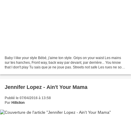
Baby I like your style Bébé, j'aime ton style. Grips on your waist Les mains
sur tes hanches, Front way, back way par devant, par derrière... You know
that I don't play Tu sais que je ne joue pas. Streets not safe Les rues ne sont
plus sûres, But I never...
Jennifer Lopez - Ain't Your Mama
Publié le 07/04/2016 à 13:58
Par
Hillslion