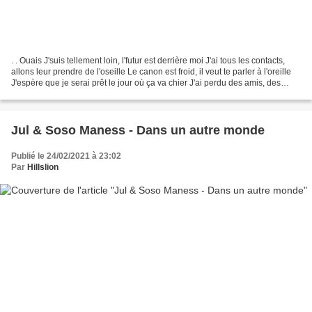
. . Ouais J'suis tellement loin, l'futur est derrière moi J'ai tous les contacts,
allons leur prendre de l'oseille Le canon est froid, il veut te parler à l'oreille
J'espère que je serai prêt le jour où ça va chier J'ai perdu des amis, des
vrais, de nombreux...
Jul & Soso Maness - Dans un autre monde
Publié le 24/02/2021 à 23:02
Par
Hillslion