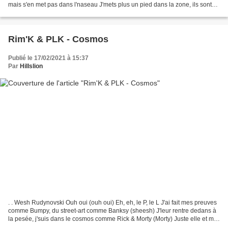
mais s'en met pas dans l'naseau J'mets plus un pied dans la zone, ils sont
tous devenus maso' Tu m'as...
Rim'K & PLK - Cosmos
Publié le 17/02/2021 à 15:37
Par
Hillslion
. . Wesh Rudynovski Ouh oui (ouh oui) Eh, eh, le P, le L J'ai fait mes preuves
comme Bumpy, du street-art comme Banksy (sheesh) J'leur rentre dedans à
la pesée, j'suis dans le cosmos comme Rick & Morty (Morty) Juste elle et moi
dans le Phantom (ouh),...