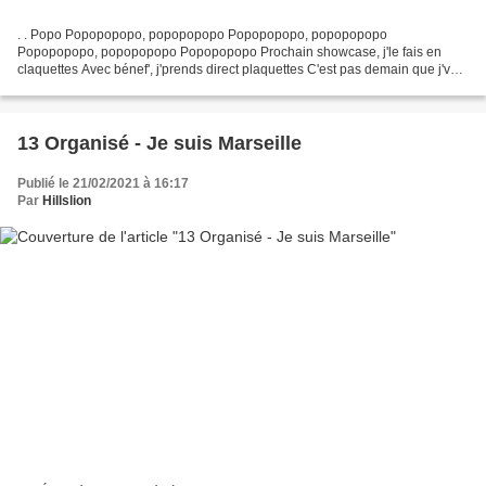
. . Popo Popopopopo, popopopopo Popopopopo, popopopopo
Popopopopo, popopopopo Popopopopo Prochain showcase, j'le fais en
claquettes Avec bénef', j'prends direct plaquettes C'est pas demain que j'vais
dire : "j'arrête" C'est pas parce que j'ai du buzz...
13 Organisé - Je suis Marseille
Publié le 21/02/2021 à 16:17
Par
Hillslion