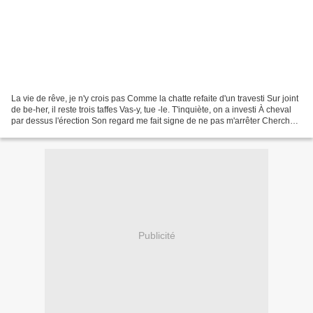
La vie de rêve, je n'y crois pas Comme la chatte refaite d'un travesti Sur joint
de be-her, il reste trois taffes Vas-y, tue -le. T'inquiète, on a investi À cheval
par dessus l'érection Son regard me fait signe de ne pas m'arrêter Cherche
l'amour dans...
Publicité