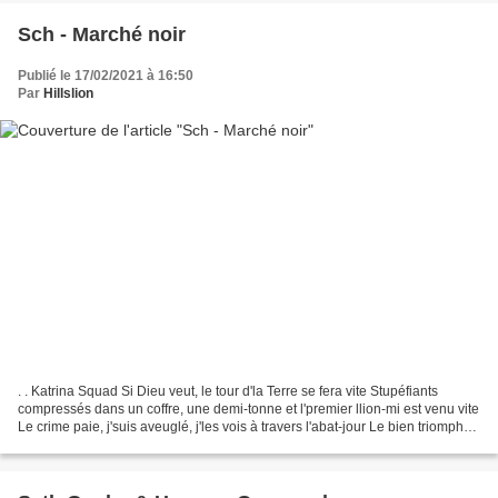
Sch - Marché noir
Publié le 17/02/2021 à 16:50
Par
Hillslion
. . Katrina Squad Si Dieu veut, le tour d'la Terre se fera vite Stupéfiants
compressés dans un coffre, une demi-tonne et l'premier llion-mi est venu vite
Le crime paie, j'suis aveuglé, j'les vois à travers l'abat-jour Le bien triomphe
pas toujours, tu...