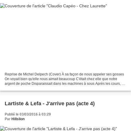
Reprise de Michel Delpech (Cover) À sa façon de nous appeler ses gosses
On voyait bien qu'elle nous aimait beaucoup C'était chez elle que notre
argent de poche Disparaissait dans les machines à sous Après les cours, on
allait boire un verre Quand on entrait,...
Lartiste & Lefa - J'arrive pas (acte 4)
Publié le 03/03/2016 à 03:29
Par
Hillslion