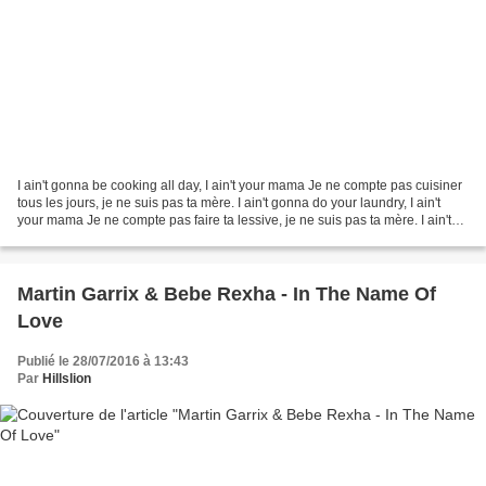
I ain't gonna be cooking all day, I ain't your mama Je ne compte pas cuisiner
tous les jours, je ne suis pas ta mère. I ain't gonna do your laundry, I ain't
your mama Je ne compte pas faire ta lessive, je ne suis pas ta mère. I ain't
your mama, boy, I...
Martin Garrix & Bebe Rexha - In The Name Of
Love
Publié le 28/07/2016 à 13:43
Par
Hillslion