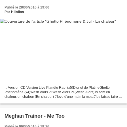
Publié le 28/06/2016 à 19:00
Par
Hillslion
. . Version CD Version Live Planète Rap. (x5)D'or et de PlatineGhetto
Phénomène (x4)Wesh Alors ?! Wesh Alors ?! (Wesh Alors)Ils sont en
chaleur, en chaleur (En chaleur) J'lève d'une main la motoJ'les laisse faire la
photoTu gères, mon potoBavette, tu...
Meghan Trainor - Me Too
Publié le 06/05/2016 à 18:26