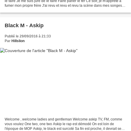
le faire Je me suis juré de le faire Faire parler le fer Ce soir, je m'apprête à
fumer mon propre frère J'ai revu et revu et revu la scène dans mes songes
les plus crapuleux...
Black M - Askip
Publié le 29/09/2016 à 21:33
Par
Hillslion
Welcome , welcome ladies and gentleman Welcome askip TV, FM, comme
vous voulez One two, one two Askip le rap est démodé On est loin de
l'époque de MOP Askip, le black est surcoté Sa fin est proche, il devrait se