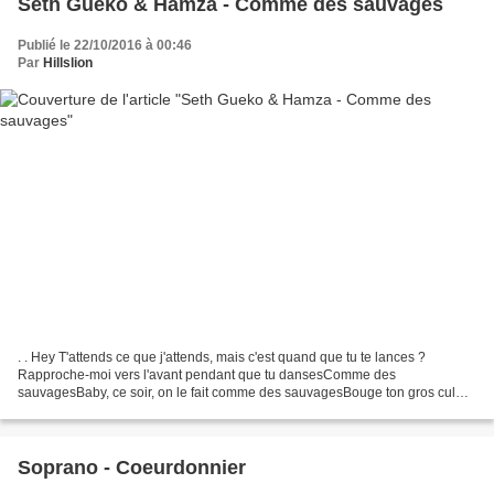
Seth Gueko & Hamza - Comme des sauvages
Publié le 22/10/2016 à 00:46
Par
Hillslion
. . Hey T'attends ce que j'attends, mais c'est quand que tu te lances ?
Rapproche-moi vers l'avant pendant que tu dansesComme des
sauvagesBaby, ce soir, on le fait comme des sauvagesBouge ton gros cul
sur moi, fuck l'entourage, yeahFais jumper les dollars,...
Soprano - Coeurdonnier