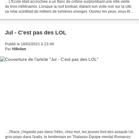
. . L'École était accrochée à un flanc de colline surplombant une ville vielle
de trois millénaires. Lorsque la nuit tombait, étalant son voile noir sur la cité,
sa robe scintillait de milliers de lumières oranges. Ouvrez les yeux, vous êtes
à Marseille....
Jul - C'est pas des LOL
Publié le 18/02/2021 à 23:49
Par
Hillslion
. . J'trace, j'regarde pas dans l'rétro, chez moi, les jeunes font des assauts Un
gros popo dans l'patio, le lendemain en Thalasso Équipe mental Romanzo