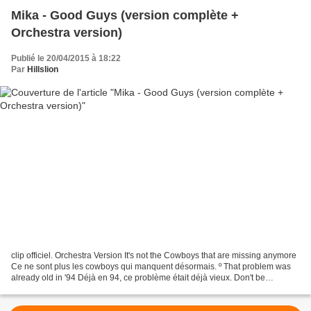
Mika - Good Guys (version complète +
Orchestra version)
Publié le 20/04/2015 à 18:22
Par
Hillslion
clip officiel. Orchestra Version It's not the Cowboys that are missing anymore
Ce ne sont plus les cowboys qui manquent désormais. º That problem was
already old in '94 Déjà en 94, ce problème était déjà vieux. Don't be
offended, this might seem a little...