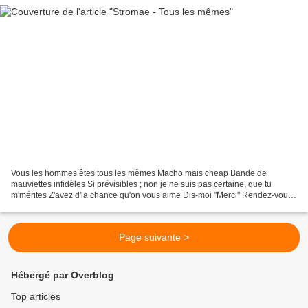
Vous les hommes êtes tous les mêmes Macho mais cheap Bande de
mauviettes infidèles Si prévisibles ; non je ne suis pas certaine, que tu
m'mérites Z'avez d'la chance qu'on vous aime Dis-moi "Merci" Rendez-vous,
rendez-vous, rendez-vous au prochain règlement...
Page suivante >
Hébergé par Overblog
Top articles