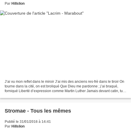
Par
Hillslion
J’ai vu mon reflet dans le miroir J’ai mis des anciens res-frè dans le tiroir On
tourne dans la cité, on est broliqué Que Dieu me pardonne ; j’ai braqué,
forniqué Liberté d’expression comme Martin Luther Jamais devant catin, tu
m’verras me taire J’suis...
Stromae - Tous les mêmes
Publié le 31/01/2016 à 14:41
Par
Hillslion