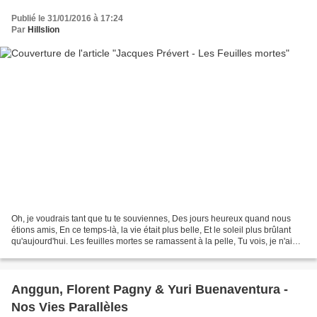
Publié le 31/01/2016 à 17:24
Par
Hillslion
Oh, je voudrais tant que tu te souviennes, Des jours heureux quand nous
étions amis, En ce temps-là, la vie était plus belle, Et le soleil plus brûlant
qu'aujourd'hui. Les feuilles mortes se ramassent à la pelle, Tu vois, je n'ai
pas oublié. Les feuilles...
Anggun, Florent Pagny & Yuri Buenaventura -
Nos Vies Parallèles