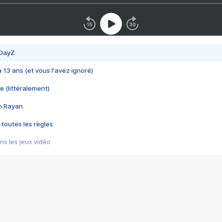
 DayZ
 a 13 ans (et vous l'avez ignoré)
e (littéralement)
im Rayan
 toutes les règles
s les jeux vidéo
us choquant de Rockstar ? - Le scandale BULLY
e plus moche de Steam
du RÊVE tourne au CAUCHEMAR
pendant 8 heures