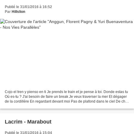
Publié le 31/01/2016 à 16:52
Par
Hillslion
Cojo el tren y pienso en ti Je prends le train et je pense à toi. Donde estas tu
Où es-tu ? J'ai besoin de faire un break Je veux traverser la mer Et dégager
de la cordillère En regardant devant moi Pas de plafond dans le ciel De chez
toi, est-ce que...
Lacrim - Marabout
Publié le 31/01/2016 à 15:04