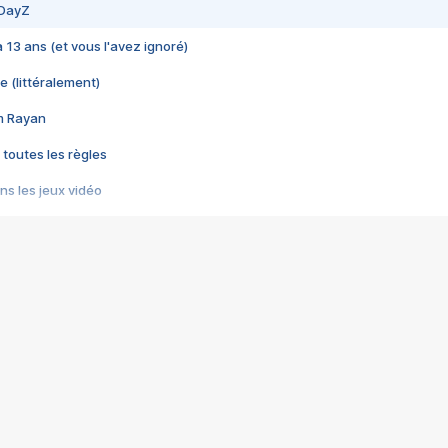
 DayZ
 a 13 ans (et vous l'avez ignoré)
e (littéralement)
im Rayan
 toutes les règles
s les jeux vidéo
us choquant de Rockstar ? - Le scandale BULLY
e plus moche de Steam
du RÊVE tourne au CAUCHEMAR
pendant 8 heures
it… à tort
umiliés par un jeu vidéo
ire - Final Fantasy 8