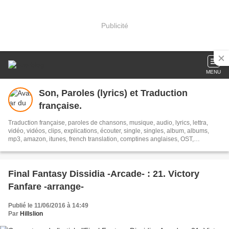
Publicité
MENU
Son, Paroles (lyrics) et Traduction
française.
Traduction française, paroles de chansons, musique, audio, lyrics, lettra,
vidéo, vidéos, clips, explications, écouter, single, singles, album, albums,
mp3, amazon, itunes, french translation, comptines anglaises, OST,
Soundtracks, streaming, Translion, paroles
Final Fantasy Dissidia -Arcade- : 21. Victory
Fanfare -arrange-
Publié le 11/06/2016 à 14:49
Par
Hillslion