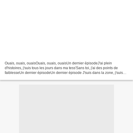
Ouais, ouais, ouaisOuais, ouais, ouaisUn dernier épisodeJ'ai plein
d'histoires, j'suis tous les jours dans ma tess'Sans toi, j'ai des points de
faiblesseUn dernier épisodeUn dernier épisode J'suis dans la zone, j'suis
dans le money timeJ'suis dans la...