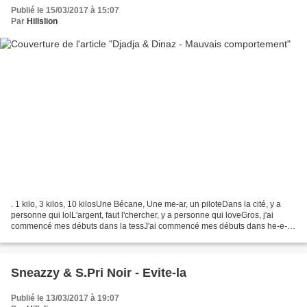
Publié le 15/03/2017 à 15:07
Par
Hillslion
. 1 kilo, 3 kilos, 10 kilosUne Bécane, Une me-ar, un piloteDans la cité, y a
personne qui lolL'argent, faut l'chercher, y a personne qui loveGros, j'ai
commencé mes débuts dans la tessJ'ai commencé mes débuts dans he-e-
essAugmente le volume dans la caisseAugmente...
Sneazzy & S.Pri Noir - Evite-la
Publié le 13/03/2017 à 19:07