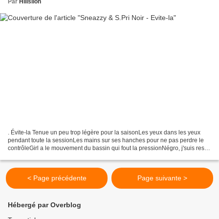
Par
Hillslion
. Évite-la Tenue un peu trop légère pour la saisonLes yeux dans les yeux
pendant toute la sessionLes mains sur ses hanches pour ne pas perdre le
contrôleGirl a le mouvement du bassin qui fout la pressionNégro, j'suis resté
figé devant le twerkC'est celle...
< Page précédente
Page suivante >
Hébergé par Overblog