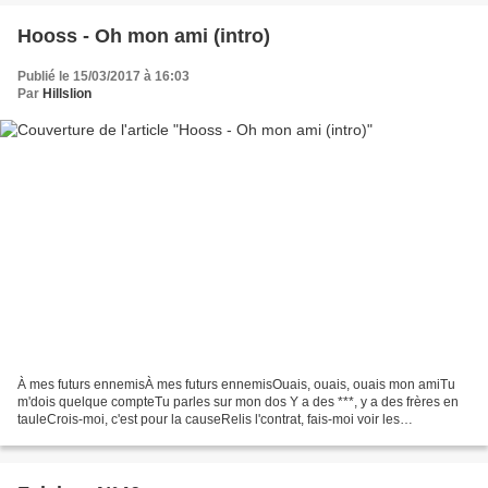
Hooss - Oh mon ami (intro)
Publié le 15/03/2017 à 16:03
Par
Hillslion
À mes futurs ennemisÀ mes futurs ennemisOuais, ouais, ouais mon amiTu
m'dois quelque compteTu parles sur mon dos Y a des ***, y a des frères en
tauleCrois-moi, c'est pour la causeRelis l'contrat, fais-moi voir les
clausesFais croquer mes potesJ'suis plus...