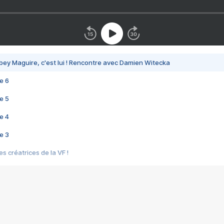
bey Maguire, c'est lui ! Rencontre avec Damien Witecka
e 6
e 5
e 4
e 3
s créatrices de la VF !
e 2
e 1
e Mektoub My Love arrive enfin ! Rencontre avec Shaïn Boumedine et Sal