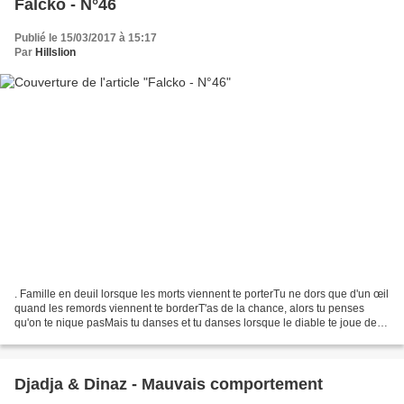
Falcko - N°46
Publié le 15/03/2017 à 15:17
Par
Hillslion
. Famille en deuil lorsque les morts viennent te porterTu ne dors que d'un œil
quand les remords viennent te borderT'as de la chance, alors tu penses
qu'on te nique pasMais tu danses et tu danses lorsque le diable te joue de
l'harmonicaTu croyais quoi...
Djadja & Dinaz - Mauvais comportement