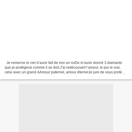
. Je remercie le ciel d’avoir fait de moi un roiDe m’avoir donné 3 diamants
que je protégerai comme il se doit.J’ai redécouvert l’amour, le pur le vrai,
celui avec un grand AAmour paternel, amour éternelJe jure de vous protéger
et d’être toujours là pour...