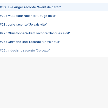
#30 : Eve Angeli raconte "Avant de partir"
#29 : MC Solaar raconte "Bouge de là"
28 : Lorie raconte "Je vais vite"
#27 : Christophe Willem raconte "Jacques a dit"
#26 : Chimène Badi raconte "Entre nous"
#25 : Indochine raconte "3e sexe"
#24 : Zaho raconte "C'est chelou"
#23 : Patrick Bruel raconte "Au café des délices"
#22 : Kyo raconte "Le chemin"
#21 : Nolwenn Leroy raconte "Cassé"
#20 : Patrick Hernandez raconte "Born to be alive"
#19 : Lorie raconte "Près de moi"