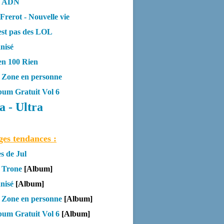
- ADN
Frerot - Nouvelle vie
'est pas des LOL
nisé
ien 100 Rien
a Zone en personne
lbum Gratuit Vol 6
 - Ultra
ges tendances :
es de Jul
 Trone
[Album]
anisé
[Album]
a Zone en personne
[Album]
lbum Gratuit Vol 6
[Album]