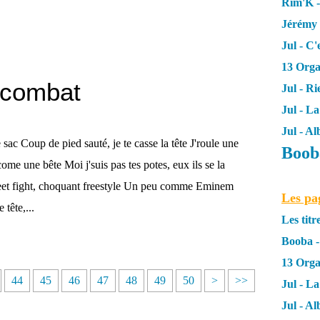
Rim'K 
Jérémy 
Jul - C
13 Orga
e combat
Jul - R
Jul - L
Jul - A
le sac Coup de pied sauté, je te casse la tête J'roule une
Booba
 come une bête Moi j'suis pas tes potes, eux ils se la
treet fight, choquant freestyle Un peu comme Eminem
Les pa
tête,...
Les titr
Booba -
13 Org
6
7
8
9
1
2
3
4
5
6
7
8
9
1
1
1
1
44
45
46
47
48
49
50
>
>>
Jul - L
0
0
0
0
0
0
0
0
0
0
0
0
0
0
1
2
3
Jul - A