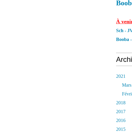
0
0
0
0
0
0
0
0
0
0
0
0
0
Booba
0
0
0
0
À venir
Sch - 
Booba -
Arch
2021
Mars
Févri
2018
2017
2016
2015