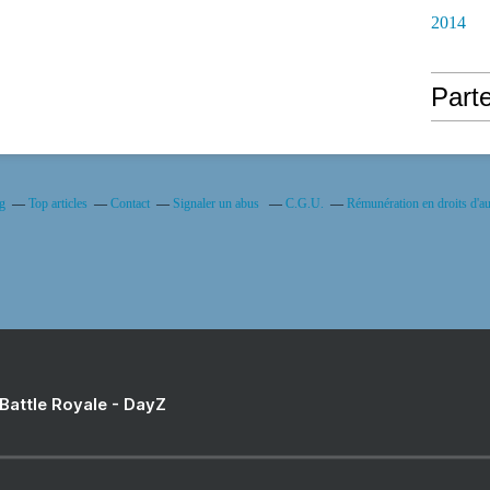
2014
Part
og
Top articles
Contact
Signaler un abus
C.G.U.
Rémunération en droits d'au
 Battle Royale - DayZ