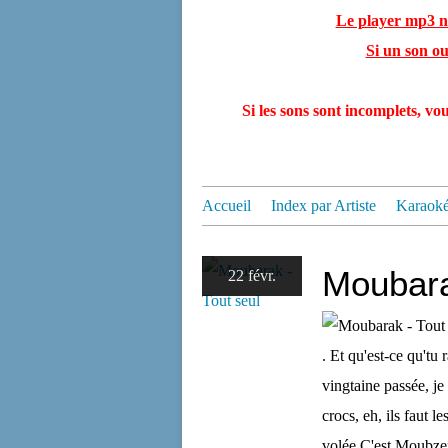
Le player mp3 né
Si un son o
Si les sons sont incomplets, 
Accueil
Index par Artiste
Karaok
Moubara
22 févr.
. Et qu'est-ce qu'tu
vingtaine passée, je 
crocs, eh, ils faut le
volée C'est Moubzer