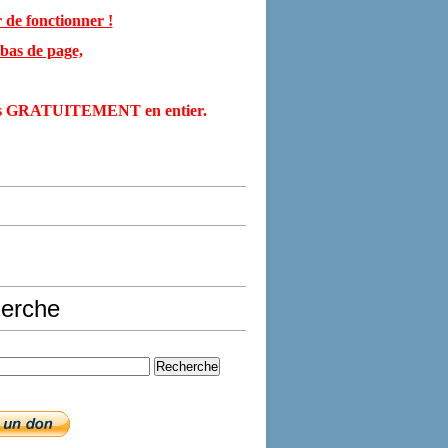
 de fonctionner !
bas de page,
 accès GRATUITEMENT en entier.
erche