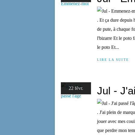
. Et ça dure depuis h
de pute, à chaque foi
l'bizarre Et le poto 
le poto Et...
LIRE LA SUITE
Jul - J'
22 févr.
. J'ai plein de marq
jouer avec mes couill
que perdre mon temps,