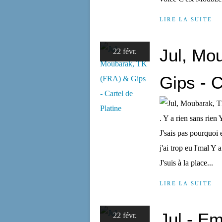
LIRE LA SUITE
Jul, Mo
22 févr.
Gips - C
. Y a rien sans rien 
J'sais pas pourquoi e
j'ai trop eu l'mal Y 
J'suis à la place...
LIRE LA SUITE
Jul - E
22 févr.