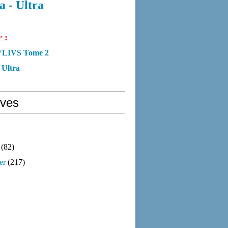
 - Ultra
 :
JVLIVS Tome 2
 Ultra
ives
(82)
er
(217)