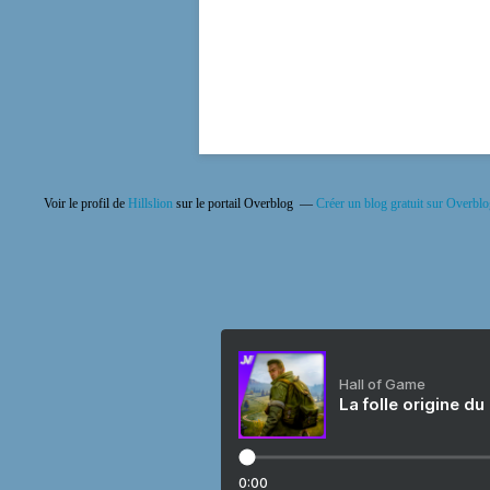
Voir le profil de
Hillslion
sur le portail Overblog
Créer un blog gratuit sur Overbl
Hall of Game
La folle origine du
0:00