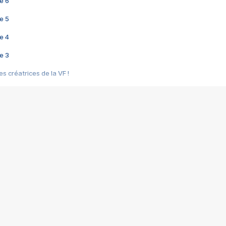
e 6
e 5
e 4
e 3
s créatrices de la VF !
e 2
e 1
e Mektoub My Love arrive enfin ! Rencontre avec Shaïn Boumedine et Sal
i : après Toni en famille
elle réalise le bouleversant Dites lui que je l'aime
ais ! Rencontre autour de Vie privée de Rebecca Zlotowski
 de Marguerite, Grave... Rencontre avec Ella Rumpf
 Les Rêveurs, un film intime sur la santé mentale